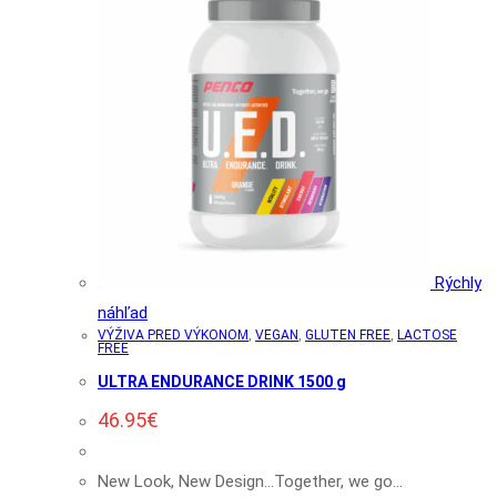
Rýchly
náhľad
VÝŽIVA PRED VÝKONOM
,
VEGAN
,
GLUTEN FREE
,
LACTOSE
FREE
ULTRA ENDURANCE DRINK 1500 g
46.95
€
New Look, New Design...Together, we go...