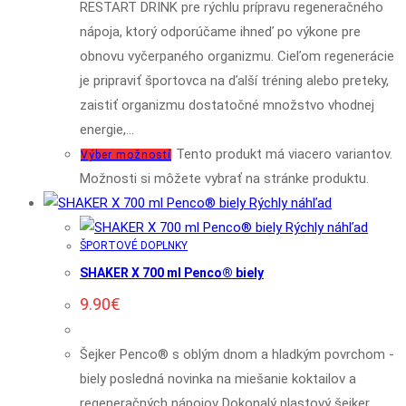
RESTART DRINK pre rýchlu prípravu regeneračného
nápoja, ktorý odporúčame ihneď po výkone pre
obnovu vyčerpaného organizmu. Cieľom regenerácie
je pripraviť športovca na ďalší tréning alebo preteky,
zaistiť organizmu dostatočné množstvo vhodnej
energie,…
Tento produkt má viacero variantov.
Výber možností
Možnosti si môžete vybrať na stránke produktu.
Rýchly náhľad
Rýchly náhľad
ŠPORTOVÉ DOPLNKY
SHAKER X 700 ml Penco® biely
9.90
€
Šejker Penco® s oblým dnom a hladkým povrchom -
biely posledná novinka na miešanie koktailov a
regeneračných nápojov Dokonalý plastový šejker