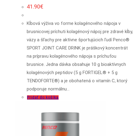
41.90
€
Kĺbová výživa vo forme kolagénového nápoja v
brusnicovej príchuti kolagénový nápoj pre zdravé kĺby,
väzy a šľachy pre aktívne športujúcich ľudí Penco®
SPORT JOINT CARE DRINK je práškový koncentrát
na prípravu kolagénového nápoja s príchuťou
brusnice. Jedna dávka obsahuje 10 g bioaktívnych
kolagénových peptidov (5 g FORTIGEL® + 5 g
TENDOFORTE®) a je obohatená o vitamín C, ktorý
podporuje normálnu…
Pridať do košíka