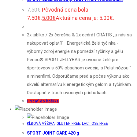
7.50
€
Pôvodná cena bola:
7.50€.
5.00
€
Aktuálna cena je: 5.00€.
2x jablko / 2x čerešňa & 2x cedrát GRÁTIS „u nás sa
nakupovať oplatí!“ Energetická želé tyčinka -
výborný zdroj energie na pomedzí tyčinky a gélu
Penco® SPORT JELLYBAR je ovocné želé pre
športovcov s 50% obsahom ovocia, s Palatinózou™
a minerálmi. Odporúčame pred a počas výkonu ako
skvelú alternatívu k energetickým gélom a tyčinkám.
Dostupné v troch ovocných príchutiach…
Pridať do košíka
KĹBOVÁ VÝŽIVA
,
GLUTEN FREE
,
LACTOSE FREE
SPORT JOINT CARE 420 g