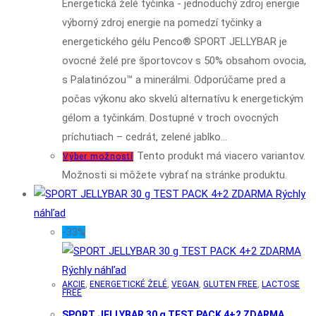
Energetická želé tyčinka - jednoduchý zdroj energie
výborný zdroj energie na pomedzí tyčinky a
energetického gélu Penco® SPORT JELLYBAR je
ovocné želé pre športovcov s 50% obsahom ovocia,
s Palatinózou™ a minerálmi. Odporúčame pred a
počas výkonu ako skvelú alternatívu k energetickým
gélom a tyčinkám. Dostupné v troch ovocných
príchutiach – cedrát, zelené jablko…
Tento produkt má viacero variantov.
Výber možností
Možnosti si môžete vybrať na stránke produktu.
Rýchly
náhľad
-33%
Rýchly náhľad
AKCIE
,
ENERGETICKÉ ŽELÉ
,
VEGAN
,
GLUTEN FREE
,
LACTOSE
FREE
SPORT JELLYBAR 30 g TEST PACK 4+2 ZDARMA