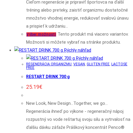
Cieľom regenerácie je pripraviť športovca na ďalší
tréning alebo preteky, zaistiť organizmu dostatočné
množstvo vhodnej energie, redukovať svalovú únavu
a prispieť k udržaniu…
Tento produkt má viacero variantov.
Výber možností
Možnosti si môžete vybrať na stránke produktu.
Rýchly náhľad
Rýchly náhľad
REGENERÁCIA ORGANIZMU
,
VEGAN
,
GLUTEN FREE
,
LACTOSE
FREE
RESTART DRINK 700 g
25.19
€
New Look, New Design...Together, we go...
Regenerácia ihneď po výkone - regeneračný nápoj
rozpustný vo vode reštartuj svoju silu a vytrvalosť na
ďalšiu dávku záťaže Práškový koncentrát Penco®