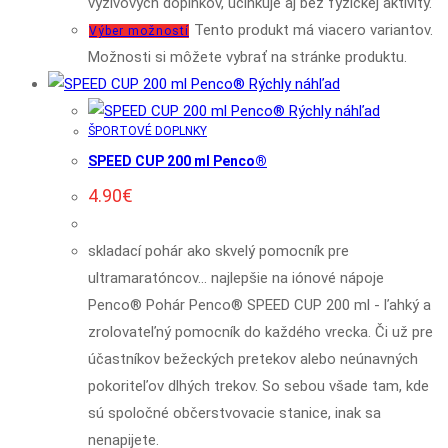
výživových doplnkov, účinkuje aj bez fyzickej aktivity.
Tento produkt má viacero variantov.
Výber možností
Možnosti si môžete vybrať na stránke produktu.
Rýchly náhľad
Rýchly náhľad
ŠPORTOVÉ DOPLNKY
SPEED CUP 200 ml Penco®
4.90
€
skladací pohár ako skvelý pomocník pre
ultramaratóncov... najlepšie na iónové nápoje
Penco® Pohár Penco® SPEED CUP 200 ml - ľahký a
zrolovateľný pomocník do každého vrecka. Či už pre
účastníkov bežeckých pretekov alebo neúnavných
pokoriteľov dlhých trekov. So sebou všade tam, kde
sú spoločné občerstvovacie stanice, inak sa
nenapijete.