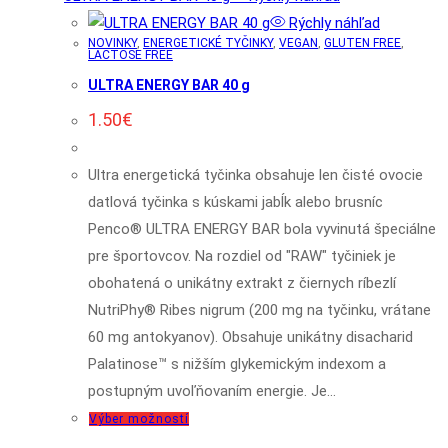
má
Rýchly náhľad
NOVINKY
,
ENERGETICKÉ TYČINKY
,
VEGAN
,
GLUTEN FREE
,
viacero
LACTOSE FREE
variantov.
ULTRA ENERGY BAR 40 g
Možnosti
1.50
€
si
môžete
Ultra energetická tyčinka obsahuje len čisté ovocie
vybrať
datlová tyčinka s kúskami jabĺk alebo brusníc
na
Penco® ULTRA ENERGY BAR bola vyvinutá špeciálne
stránke
pre športovcov. Na rozdiel od "RAW" tyčiniek je
produktu.
obohatená o unikátny extrakt z čiernych ríbezlí
NutriPhy® Ribes nigrum (200 mg na tyčinku, vrátane
60 mg antokyanov). Obsahuje unikátny disacharid
Palatinose™ s nižším glykemickým indexom a
postupným uvoľňovaním energie. Je…
Tento
Výber možností
produkt