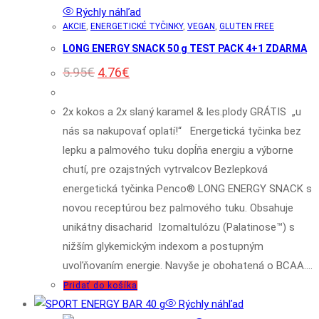
si
Rýchly náhľad
AKCIE
,
ENERGETICKÉ TYČINKY
,
VEGAN
,
GLUTEN FREE
môžete
LONG ENERGY SNACK 50 g TEST PACK 4+1 ZDARMA
vybrať
Pôvodná
Aktuálna
na
5.95
€
4.76
€
cena
cena
stránke
bola:
je:
5.95€.
4.76€.
produktu.
2x kokos a 2x slaný karamel & les.plody GRÁTIS „u
nás sa nakupovať oplatí!“ Energetická tyčinka bez
lepku a palmového tuku dopĺňa energiu a výborne
chutí, pre ozajstných vytrvalcov Bezlepková
energetická tyčinka Penco® LONG ENERGY SNACK s
novou receptúrou bez palmového tuku. Obsahuje
unikátny disacharid Izomaltulózu (Palatinose™) s
nižším glykemickým indexom a postupným
uvoľňovaním energie. Navyše je obohatená o BCAA.…
Pridať do košíka
Rýchly náhľad