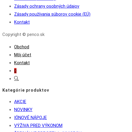
Zásady ochrany osobných údajov
Zásady používania súborov cookie (EÚ)
Kontakt
Copyright © penco.sk
Obchod
Môj účet
Kontakt
0
Toggle
website
Kategórie produktov
search
AKCIE
NOVINKY
IÓNOVÉ NÁPOJE
VÝŽIVA PRED VÝKONOM