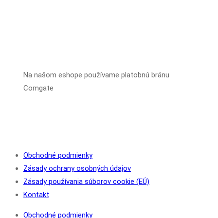
má
viacero
variantov.
Možnosti
si
Na našom eshope používame platobnú bránu
môžete
Comgate
vybrať
na
stránke
produktu.
Obchodné podmienky
Zásady ochrany osobných údajov
Zásady používania súborov cookie (EÚ)
Kontakt
Obchodné podmienky