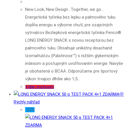
New Look, New Design...Together, we go...
Energetická tyčinka bez lepku a palmového tuku
dopĺňa energiu a výborne chutí, pre ozajstných
vytrvalcov Bezlepková energetická tyčinka Penco®
LONG ENERGY SNACK s novou receptúrou bez
palmového tuku. Obsahuje unikátny disacharid
Izomaltulózu (Palatinose™) s nižším glykemickým
indexom a postupným uvoľňovaním energie. Navyše
je obohatená o BCAA. Odporúčame pre športový
výkon trvajúci dlhšie ako 1,5…
Tento
Výber možností
produkt
má
Rýchly náhľad
viacero
-20%
variantov.
Možnosti