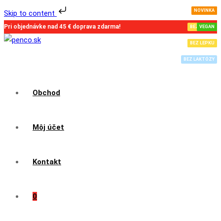
NOVINKA
NOVINKA
VEGAN
AKCIA
Skip to content
Skip
Pri objednávke nad 45 € doprava zdarma!
BEZ LEPKU
VEGAN
VEGAN
to
BEZ LEPKU
BEZ LEPKU
content
BEZ LAKTÓZY
Obchod
Môj účet
Kontakt
0