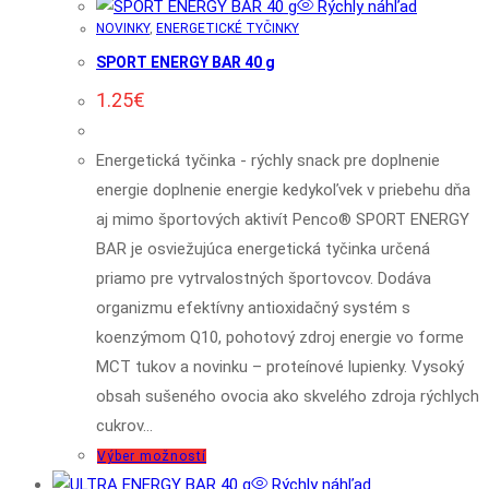
Rýchly náhľad
NOVINKY
,
ENERGETICKÉ TYČINKY
SPORT ENERGY BAR 40 g
1.25
€
Energetická tyčinka - rýchly snack pre doplnenie
energie doplnenie energie kedykoľvek v priebehu dňa
aj mimo športových aktivít Penco® SPORT ENERGY
BAR je osviežujúca energetická tyčinka určená
priamo pre vytrvalostných športovcov. Dodáva
organizmu efektívny antioxidačný systém s
koenzýmom Q10, pohotový zdroj energie vo forme
MCT tukov a novinku – proteínové lupienky. Vysoký
obsah sušeného ovocia ako skvelého zdroja rýchlych
cukrov…
Tento
Výber možností
produkt
Rýchly náhľad