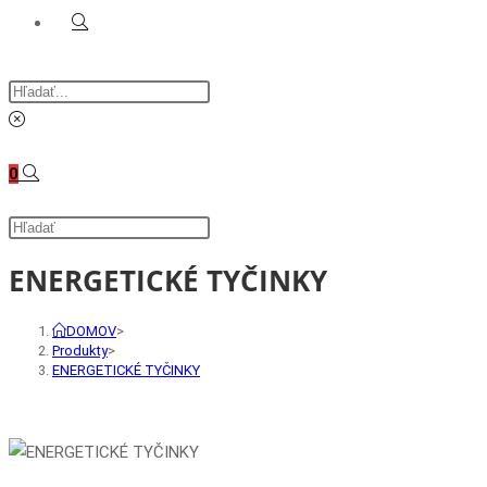
Toggle
Search
website
this
website
0
search
Search
this
ENERGETICKÉ TYČINKY
website
DOMOV
>
Produkty
>
ENERGETICKÉ TYČINKY